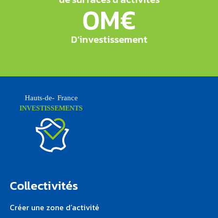
0
M€
D’investissement
Hauts-de-
F
rance
INVESTISSEMENTS
Collectivités
Créer une zone d’activité