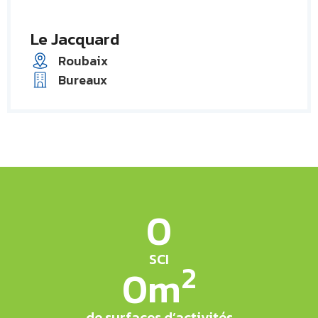
Le Jacquard
Roubaix
Bureaux
0
SCI
2
0
m
de surfaces d’activités